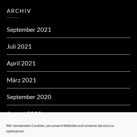
ARCHIV
September 2021
Juli 2021
April 2021
März 2021
September 2020
August 2020
Wir verwenden Cookies, um unsere Website und unseren Service zu
Dezember 2019
optimieren.