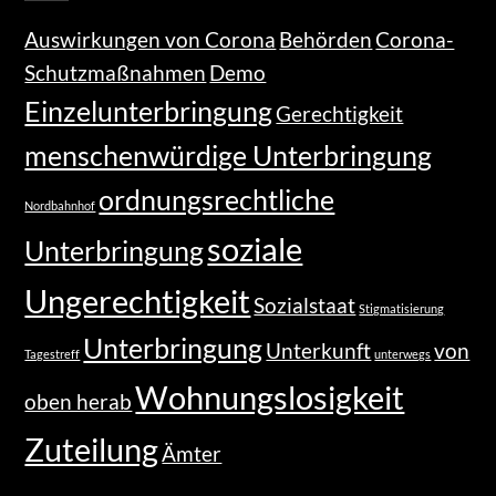
Auswirkungen von Corona
Behörden
Corona-
Schutzmaßnahmen
Demo
Einzelunterbringung
Gerechtigkeit
menschenwürdige Unterbringung
ordnungsrechtliche
Nordbahnhof
soziale
Unterbringung
Ungerechtigkeit
Sozialstaat
Stigmatisierung
Unterbringung
Unterkunft
von
Tagestreff
unterwegs
Wohnungslosigkeit
oben herab
Zuteilung
Ämter