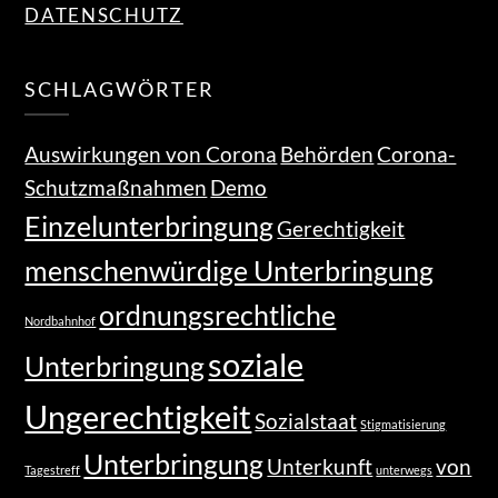
DATENSCHUTZ
SCHLAGWÖRTER
Auswirkungen von Corona
Behörden
Corona-
Schutzmaßnahmen
Demo
Einzelunterbringung
Gerechtigkeit
menschenwürdige Unterbringung
ordnungsrechtliche
Nordbahnhof
soziale
Unterbringung
Ungerechtigkeit
Sozialstaat
Stigmatisierung
Unterbringung
Unterkunft
von
Tagestreff
unterwegs