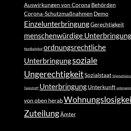
Auswirkungen von Corona
Behörden
Corona-Schutzmaßnahmen
Demo
Einzelunterbringung
Gerechtigkeit
menschenwürdige Unterbringun
ordnungsrechtliche
Nordbahnhof
soziale
Unterbringung
Ungerechtigkeit
Sozialstaat
Stigmatisier
Unterbringung
Unterkunft
Tagestreff
unterweg
Wohnungslosigkei
von oben herab
Zuteilung
Ämter